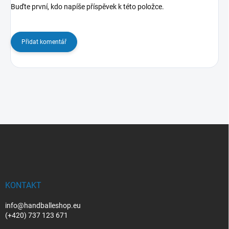
Buďte první, kdo napíše příspěvek k této položce.
Přidat komentář
Z
á
p
a
t
í
KONTAKT
info@handballeshop.eu
(+420) 737 123 671