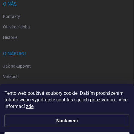
O NÁS
Kontakty
Otevírací doba
Historie
O NÁKUPU
Jak nakupovat
Velikosti
Otevírací doba
Tento web používá soubory cookie. Dalším procházením
Vrácení, reklamace
tohoto webu vyjadřujete souhlas s jejich používáním.. Více
informací
zde
.
Obchodní podmínky
Nastavení