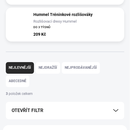
Hummel Tréninkové rozlišováky
Rozlišovací dresy Hummel
DO 3 TÝDNŮ
209 Kč
Ř
a
NEJLEVNĚJŠÍ
NEJDRAŽŠÍ
NEJPRODÁVANĚJŠÍ
z
e
ABECEDNĚ
n
í
3
položek celkem
p
r
OTEVŘÍT FILTR
o
d
u
V