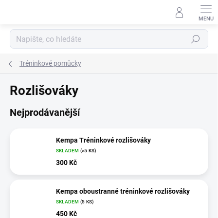
Přejít
na
obsah
Hledat
Tréninkové pomůcky
Rozlišováky
Nejprodávanější
Kempa Tréninkové rozlišováky
SKLADEM
(>5 KS)
300 Kč
Kempa oboustranné tréninkové rozlišováky
SKLADEM
(5 KS)
450 Kč