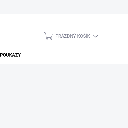
PRÁZDNÝ KOŠÍK
NÁKUPNÍ
KOŠÍK
 POUKAZY