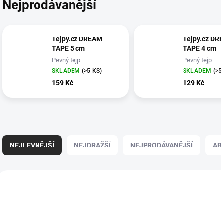
Nejprodávanější
Tejpy.cz DREAM
Tejpy.cz D
TAPE 5 cm
TAPE 4 cm
Pevný tejp
Pevný tejp
SKLADEM
(>5 KS)
SKLADEM
(>
159 Kč
129 Kč
Ř
a
NEJLEVNĚJŠÍ
NEJDRAŽŠÍ
NEJPRODÁVANĚJŠÍ
A
z
e
n
V
í
ý
p
p
r
i
o
s