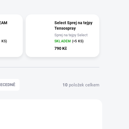
REAM
Select Sprej na tejpy
Tensospray
Sprej na tejpy Select
5 KS)
SKLADEM
(>5 KS)
790 Kč
10
položek celkem
BECEDNĚ