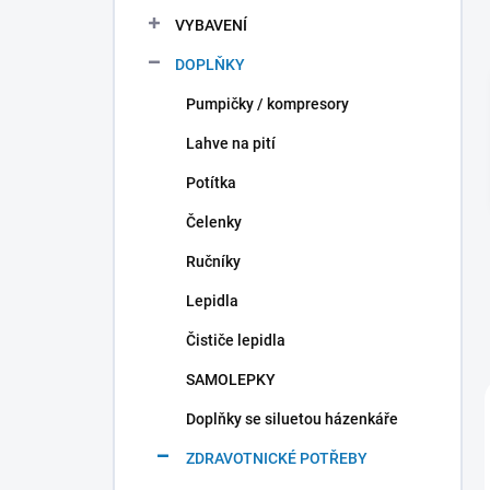
n
VYBAVENÍ
í
p
DOPLŇKY
a
n
Pumpičky / kompresory
e
Lahve na pití
l
Potítka
Čelenky
Ručníky
Lepidla
Čističe lepidla
SAMOLEPKY
Doplňky se siluetou házenkáře
ZDRAVOTNICKÉ POTŘEBY