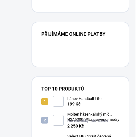
PŘIJÍMÁME ONLINE PLATBY
TOP 10 PRODUKTŮ
Láhev Handball Life
199 Kč
Molten házenkářský míč
H2A5000-W5Z červeno-modrý
Házenkářský míč Molten
2 250 Kč
Select HB Circuit červená