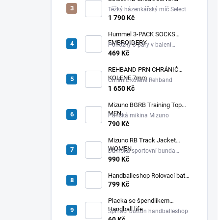
Těžký házenkářský míč Select
1 790 Kč
Hummel 3-PACK SOCKS
EMBROIDERY
Ponožky 3 páry v balení
Hummel
469 Kč
REHBAND PRN CHRÁNIČ
KOLENE 7mm
Chránič kolene Rehband
1 650 Kč
Mizuno BGRB Training Top
MEN
Pánská mikina Mizuno
790 Kč
Mizuno RB Track Jacket
WOMEN
Dámská sportovní bunda
Mizuno
990 Kč
Handballeshop Rolovací batoh
šedý
799 Kč
Placka se špendlíkem
Handball life
Spínací button handballeshop
60 Kč