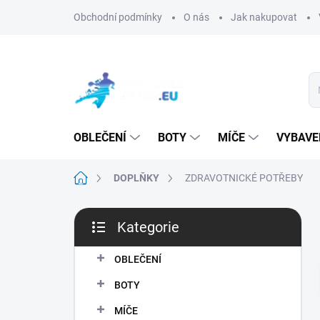
Přejít
Obchodní podmínky
O nás
Jak nakupovat
na
obsah
OBLEČENÍ
BOTY
MÍČE
VYBAVE
Domů
DOPLŇKY
ZDRAVOTNICKÉ POTŘEBY
P
Kategorie
o
Přeskočit
s
kategorie
t
OBLEČENÍ
r
BOTY
a
n
MÍČE