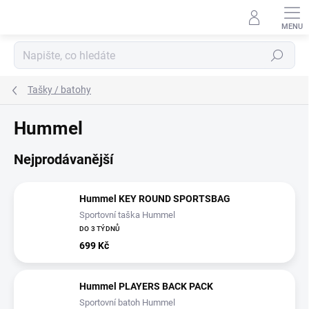
Přejít
na
obsah
Hledat
Tašky / batohy
Hummel
Nejprodávanější
Hummel KEY ROUND SPORTSBAG
Sportovní taška Hummel
DO 3 TÝDNŮ
699 Kč
Hummel PLAYERS BACK PACK
Sportovní batoh Hummel