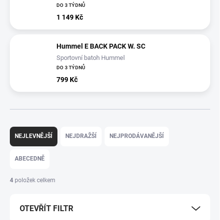
DO 3 TÝDNŮ
1 149 Kč
Hummel E BACK PACK W. SC
Sportovní batoh Hummel
DO 3 TÝDNŮ
799 Kč
Ř
a
NEJLEVNĚJŠÍ
NEJDRAŽŠÍ
NEJPRODÁVANĚJŠÍ
z
e
ABECEDNĚ
n
í
4
položek celkem
p
r
OTEVŘÍT FILTR
o