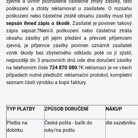
zjevné a uvnitř poznatelné částečné ztráty zásilky, tato
poškození a ztráty reklamovat u zasílatele. O rozsahu
poškození nebo částečné ztrátě obsahu zásilky musí být
sepsán ihned zápis o škodě
. Zasílatel je povinen takový
zápis sepsat.?Není-li poškození nebo částečná ztráta
obsahu zásilky při jejím předání a převzetí příjemcem
zjevná, je příjemce zásilky povinen oznámit zasílateli
vznik škody bez zbytečného odkladu poté co jí zjistil,
nejpozději do 3 pracovních dnů ode dne doručení zásilky
na telefonním čísle
724 870 080
.?K reklamaci je ve všech
případech nutné předložit: reklamační protokol, kompletní
seznam částí výrobku a kopii faktury.
TYP PLATBY
ZPŮSOB DORUČENÍ
NÁKUP
Platba na
Česká pošta - balík do
dle sazebníku
dobírku
ruky/na poštu