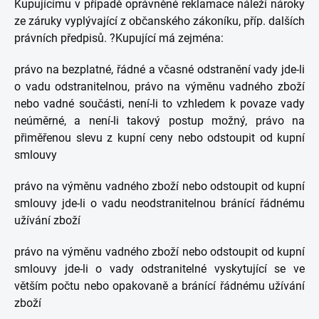
Kupujícímu v případě oprávněné reklamace náleží nároky
ze záruky vyplývající z občanského zákoníku, příp. dalších
právních předpisů. ?Kupující má zejména:
právo na bezplatné, řádné a včasné odstranění vady jde-li
o vadu odstranitelnou, právo na výměnu vadného zboží
nebo vadné součásti, není-li to vzhledem k povaze vady
neúměrné, a není-li takový postup možný, právo na
přiměřenou slevu z kupní ceny nebo odstoupit od kupní
smlouvy
právo na výměnu vadného zboží nebo odstoupit od kupní
smlouvy jde-li o vadu neodstranitelnou bránící řádnému
užívání zboží
právo na výměnu vadného zboží nebo odstoupit od kupní
smlouvy jde-li o vady odstranitelné vyskytující se ve
větším počtu nebo opakovaně a bránící řádnému užívání
zboží