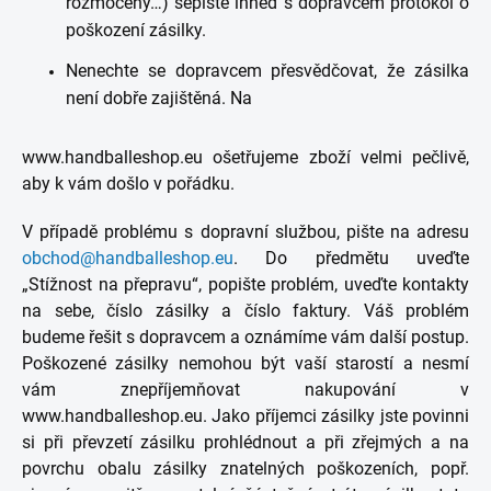
rozmočený…) sepište ihned s dopravcem protokol o
poškození zásilky.
Nenechte se dopravcem přesvědčovat, že zásilka
není dobře zajištěná. Na
www.handballeshop.eu ošetřujeme zboží velmi pečlivě,
aby k vám došlo v pořádku.
V případě problému s dopravní službou, pište na adresu
obchod@handballeshop.eu
. Do předmětu uveďte
„Stížnost na přepravu“, popište problém, uveďte kontakty
na sebe, číslo zásilky a číslo faktury. Váš problém
budeme řešit s dopravcem a oznámíme vám další postup.
Poškozené zásilky nemohou být vaší starostí a nesmí
vám znepříjemňovat nakupování v
www.handballeshop.eu. Jako příjemci zásilky jste povinni
si při převzetí zásilku prohlédnout a při zřejmých a na
povrchu obalu zásilky znatelných poškozeních, popř.