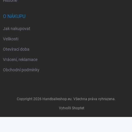
Historie
O NÁKUPU
Jak nakupovat
Velikosti
Otevírací doba
Vrácení, reklamace
Obchodní podmínky
Copyright 2026
Handballeshop.eu
. Všechna práva vyhrazena.
Vytvořil Shoptet