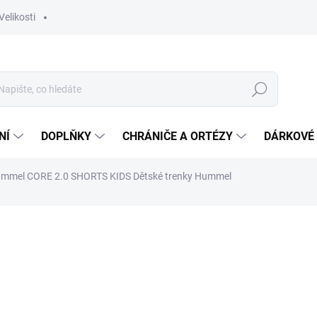
Velikosti
Hledat
NÍ
DOPLŇKY
CHRÁNIČE A ORTÉZY
DÁRKOVÉ
mmel CORE 2.0 SHORTS KIDS
Dětské trenky Hummel
ocení
ZNAČKA:
HUMMEL
419 Kč
Měrná
Zvolte variantu
cena: