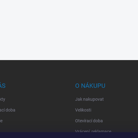
ÁS
O NÁKUPU
kty
Jak nakupovat
ací doba
Velikosti
ie
Otevírací doba
Vrácení, reklamace