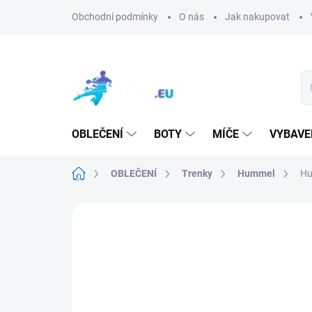
Přejít
Obchodní podmínky
O nás
Jak nakupovat
na
obsah
OBLEČENÍ
BOTY
MÍČE
VYBAVE
Domů
OBLEČENÍ
Trenky
Hummel
Hu
Neohodnoceno
Podrobnosti hodn