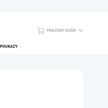
PRÁZDNÝ KOŠÍK
NÁKUPNÍ
KOŠÍK
 POUKAZY