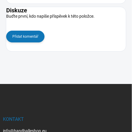
Diskuze
Buďte první, kdo napíše příspěvek k této položce.
Přidat komentář
Z
á
p
a
t
í
KONTAKT
info@handballeshop.eu