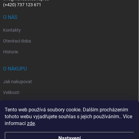
(+420) 737 123 671
O NÁS
Kontakty
Otevírací doba
Historie
O NÁKUPU
Jak nakupovat
Velikosti
Otevírací doba
Tento web používá soubory cookie. Dalším procházením
Vrácení, reklamace
tohoto webu vyjadřujete souhlas s jejich používáním.. Více
informací
zde
.
Obchodní podmínky
Nastavení