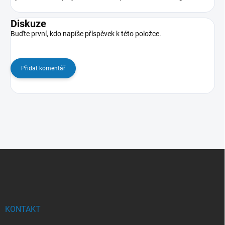
Diskuze
Buďte první, kdo napíše příspěvek k této položce.
Přidat komentář
Z
á
p
a
t
í
KONTAKT