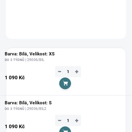
Zvolte variantu
cena:
DETAILNÍ INFORMACE
ZEPTAT SE
HLÍDAT
Barva: Bílá, Velikost: XS
| 29006/BIL
DO 3 TÝDNŮ
−
+
1 090 Kč
Do košíku
Barva: Bílá, Velikost: S
| 29006/BIL2
DO 3 TÝDNŮ
−
+
1 090 Kč