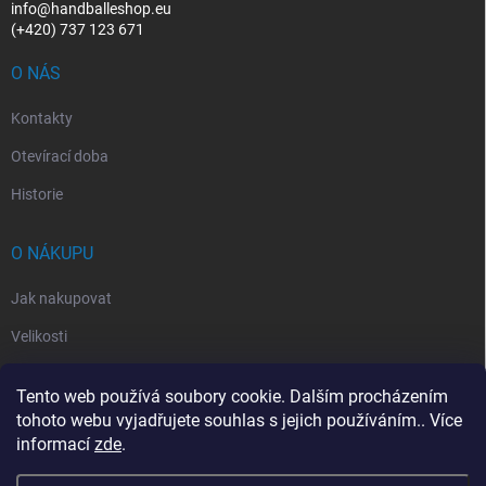
info@handballeshop.eu
(+420) 737 123 671
O NÁS
Kontakty
Otevírací doba
Historie
O NÁKUPU
Jak nakupovat
Velikosti
Otevírací doba
Tento web používá soubory cookie. Dalším procházením
Vrácení, reklamace
tohoto webu vyjadřujete souhlas s jejich používáním.. Více
informací
zde
.
Obchodní podmínky