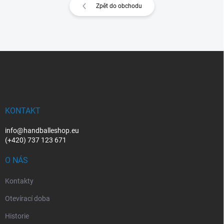
Zpět do obchodu
Z
á
p
a
t
í
KONTAKT
info@handballeshop.eu
(+420) 737 123 671
O NÁS
Kontakty
Otevírací doba
Historie