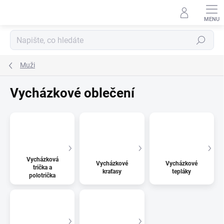
Přejít
na
obsah
Hledat
Muži
Vycházkové oblečení
Vycházková
Vycházkové
Vycházkové
trička a
kraťasy
tepláky
polotrička