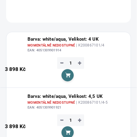
DETAILNÍ INFORMACE
ZEPTAT SE
HLÍDAT
Barva: white/aqua, Velikost: 4 UK
| K200867101/4
MOMENTÁLNĚ NEDOSTUPNÉ
EAN:
4051309901914
−
+
3 898 Kč
Do košíku
Barva: white/aqua, Velikost: 4,5 UK
| K200867101/4-5
MOMENTÁLNĚ NEDOSTUPNÉ
EAN:
4051309901921
−
+
3 898 Kč
Do košíku