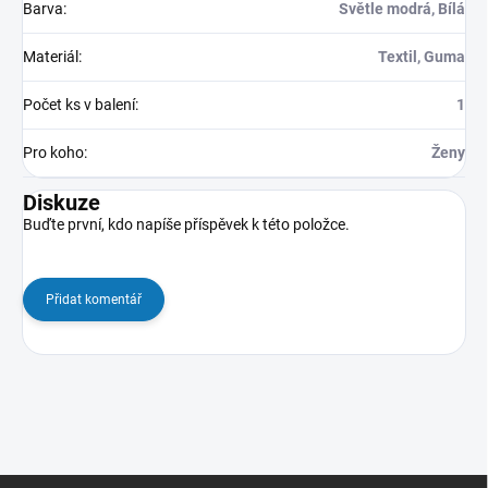
Barva
:
Světle modrá, Bílá
Materiál
:
Textil, Guma
Počet ks v balení
:
1
Pro koho
:
Ženy
Diskuze
Buďte první, kdo napíše příspěvek k této položce.
Přidat komentář
Z