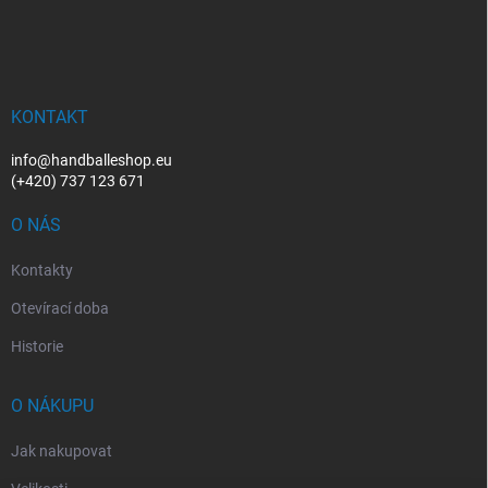
á
p
a
t
í
KONTAKT
info@handballeshop.eu
(+420) 737 123 671
O NÁS
Kontakty
Otevírací doba
Historie
O NÁKUPU
Jak nakupovat