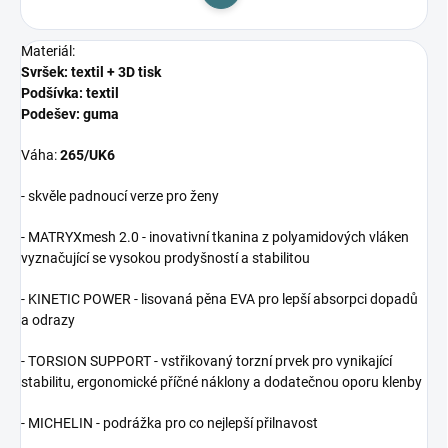
Do košíku
Materiál:
Svršek: textil + 3D tisk
Podšívka: textil
Podešev: guma
Váha:
265/UK6
- skvěle padnoucí verze pro ženy
- MATRYXmesh 2.0 - inovativní tkanina z polyamidových vláken
vyznačující se vysokou prodyšností a stabilitou
- KINETIC POWER - lisovaná pěna EVA pro lepší absorpci dopadů
a odrazy
- TORSION SUPPORT - vstřikovaný torzní prvek pro vynikající
stabilitu, ergonomické příčné náklony a dodatečnou oporu klenby
- MICHELIN - podrážka pro co nejlepší přilnavost