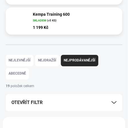
Kempa Training 600
SKLADEM
(>5 KS)
1 199 Kč
Ř
a
NEJLEVNĚJŠÍ
NEJDRAŽŠÍ
NEJPRODÁVANĚJŠÍ
z
e
ABECEDNĚ
n
í
19
položek celkem
p
r
OTEVŘÍT FILTR
o
d
u
V
k
ý