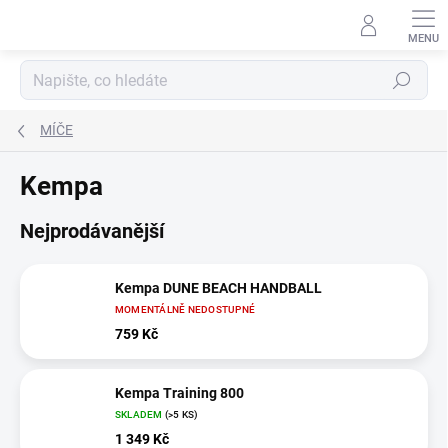
Přejít
na
obsah
Hledat
MÍČE
Kempa
Nejprodávanější
Kempa DUNE BEACH HANDBALL
MOMENTÁLNĚ NEDOSTUPNÉ
759 Kč
Kempa Training 800
SKLADEM
(>5 KS)
1 349 Kč