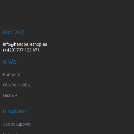
r
á
á
v
n
p
k
í
a
y
t
v
ý
í
KONTAKT
p
i
info@handballeshop.eu
s
(+420) 737 123 671
u
O NÁS
Kontakty
Otevírací doba
Historie
O NÁKUPU
Jak nakupovat