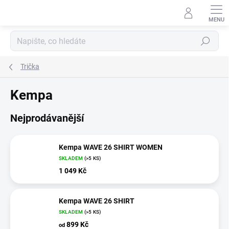
Přejít
na
obsah
Hledat
Trička
Kempa
Nejprodávanější
Kempa WAVE 26 SHIRT WOMEN
SKLADEM
(>5 KS)
1 049 Kč
Kempa WAVE 26 SHIRT
SKLADEM
(>5 KS)
899 Kč
od