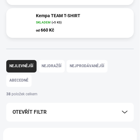
Kempa TEAM T-SHIRT
SKLADEM
(>5 KS)
660 Kč
od
Ř
a
NEJLEVNĚJŠÍ
NEJDRAŽŠÍ
NEJPRODÁVANĚJŠÍ
z
e
ABECEDNĚ
n
í
38
položek celkem
p
r
OTEVŘÍT FILTR
o
d
u
V
k
ý