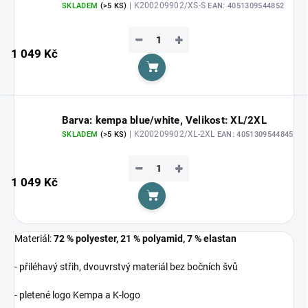
| K200209902/XS-S
SKLADEM
(>5 KS)
EAN:
4051309544852
−
+
1 049 Kč
Do košíku
Barva: kempa blue/white, Velikost: XL/2XL
| K200209902/XL-2XL
SKLADEM
(>5 KS)
EAN:
4051309544845
−
+
1 049 Kč
Do košíku
Materiál:
72 % polyester, 21 % polyamid, 7 % elastan
- přiléhavý střih, dvouvrstvý materiál bez bočních švů
- pletené logo Kempa a K-logo