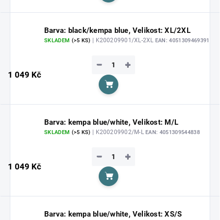
Barva: black/kempa blue, Velikost: XL/2XL
| K200209901/XL-2XL
SKLADEM
(>5 KS)
EAN:
4051309469391
−
+
1 049 Kč
Do košíku
Barva: kempa blue/white, Velikost: M/L
| K200209902/M-L
SKLADEM
(>5 KS)
EAN:
4051309544838
−
+
1 049 Kč
Do košíku
Barva: kempa blue/white, Velikost: XS/S