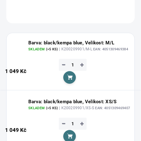
DETAILNÍ INFORMACE
ZEPTAT SE
HLÍDAT
Barva: black/kempa blue, Velikost: M/L
| K200209901/M-L
SKLADEM
(>5 KS)
EAN:
4051309469384
−
+
1 049 Kč
Do košíku
Barva: black/kempa blue, Velikost: XS/S
| K200209901/XS-S
SKLADEM
(>5 KS)
EAN:
4051309469407
−
+
1 049 Kč
Do košíku