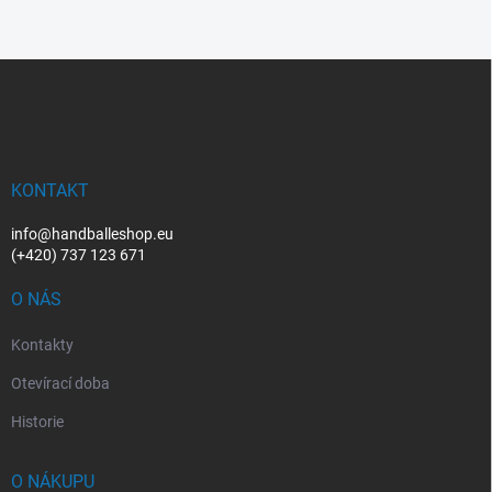
Z
á
p
a
t
í
KONTAKT
info@handballeshop.eu
(+420) 737 123 671
O NÁS
Kontakty
Otevírací doba
Historie
O NÁKUPU