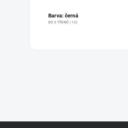
Barva: černá
DO 3 TÝDNŮ
| 133
Z