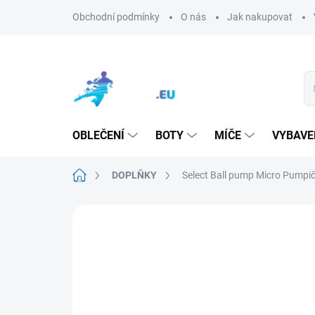
Přejít
Obchodní podmínky
O nás
Jak nakupovat
na
obsah
OBLEČENÍ
BOTY
MÍČE
VYBAVE
Domů
DOPLŇKY
Select Ball pump Micro
Pumpič
Neohodnoceno
Podrobnosti hodn