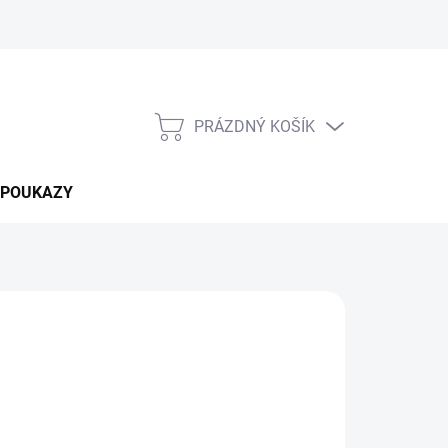
PRÁZDNÝ KOŠÍK
NÁKUPNÍ
KOŠÍK
 POUKAZY