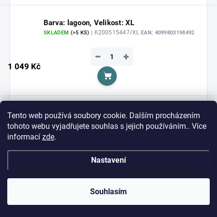
Barva: lagoon, Velikost: XL
| K200515447/XL
SKLADEM
(>5 KS)
EAN:
4099803198492
−
+
1 049 Kč
Do košíku
Barva: lagoon, Velikost: 3XL
Tento web používá soubory cookie. Dalším procházením
| K200515447/3XL
SKLADEM
(>5 KS)
EAN:
4099803198447
tohoto webu vyjadřujete souhlas s jejich používáním.. Více
informací
zde
.
−
+
1 049 Kč
Nastavení
Do košíku
Souhlasím
Barva: lagoon, Velikost: 128
| K200515447/128
SKLADEM
(>5 KS)
EAN:
4099803198409