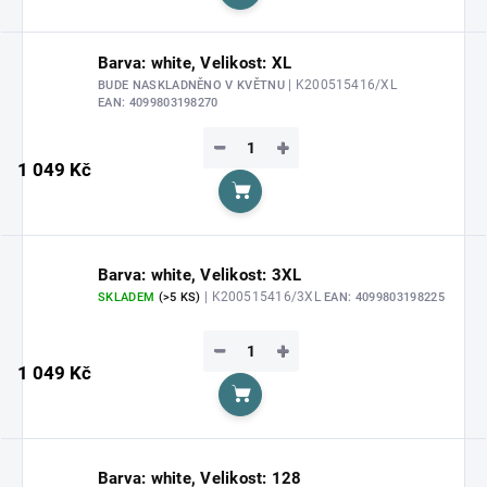
Do košíku
Barva: white, Velikost: XL
| K200515416/XL
BUDE NASKLADNĚNO V KVĚTNU
EAN:
4099803198270
−
+
1 049 Kč
Do košíku
Barva: white, Velikost: 3XL
| K200515416/3XL
SKLADEM
(>5 KS)
EAN:
4099803198225
−
+
1 049 Kč
Do košíku
Barva: white, Velikost: 128