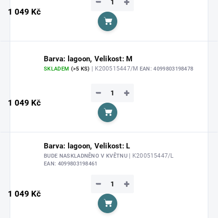
−
+
1 049 Kč
Do košíku
Barva: lagoon, Velikost: M
| K200515447/M
SKLADEM
(>5 KS)
EAN:
4099803198478
−
+
1 049 Kč
Do košíku
Barva: lagoon, Velikost: L
| K200515447/L
BUDE NASKLADNĚNO V KVĚTNU
EAN:
4099803198461
−
+
1 049 Kč
Do košíku