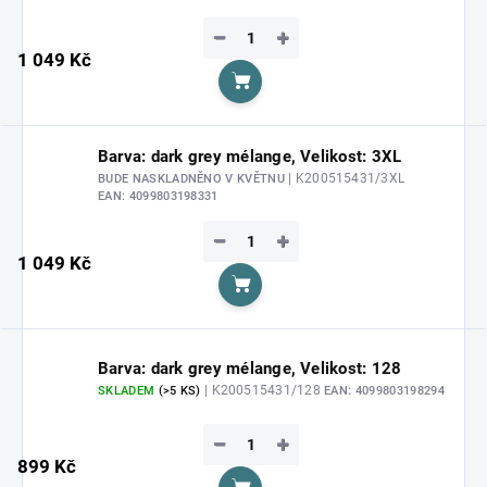
−
+
1 049 Kč
Do košíku
Barva: dark grey mélange, Velikost: 3XL
| K200515431/3XL
BUDE NASKLADNĚNO V KVĚTNU
EAN:
4099803198331
−
+
1 049 Kč
Do košíku
Barva: dark grey mélange, Velikost: 128
| K200515431/128
SKLADEM
(>5 KS)
EAN:
4099803198294
−
+
899 Kč