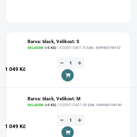
DETAILNÍ INFORMACE
ZEPTAT SE
HLÍDAT
Barva: black, Velikost: S
| K200515401/S
SKLADEM
(>5 KS)
EAN:
4099803198157
−
+
1 049 Kč
Do košíku
Barva: black, Velikost: M
| K200515401/M
SKLADEM
(>5 KS)
EAN:
4099803198140
−
+
1 049 Kč
Do košíku