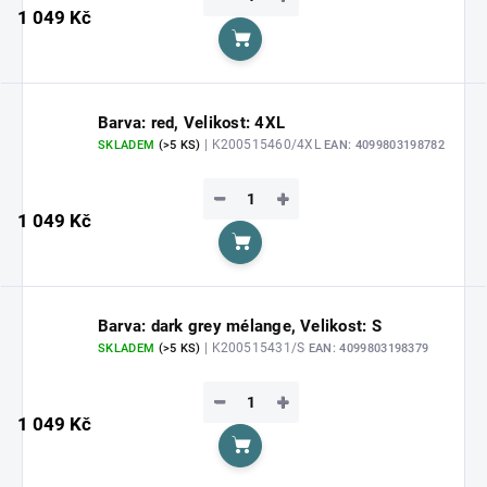
1 049 Kč
Do košíku
Barva: red, Velikost: 4XL
| K200515460/4XL
SKLADEM
(>5 KS)
EAN:
4099803198782
−
+
1 049 Kč
Do košíku
Barva: dark grey mélange, Velikost: S
| K200515431/S
SKLADEM
(>5 KS)
EAN:
4099803198379
−
+
1 049 Kč
Do košíku