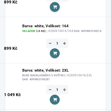
899 Kč
Do košíku
Barva: white, Velikost: 164
| K200515416/164
SKLADEM
(>5 KS)
EAN:
4099803198218
−
+
899 Kč
Do košíku
Barva: white, Velikost: 2XL
| K200515416/2XL
BUDE NASKLADNĚNO V KVĚTNU
EAN:
4099803198287
−
+
1 049 Kč
Do košíku