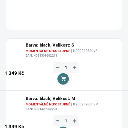
DETAILNÍ INFORMACE
ZEPTAT SE
HLÍDAT
Barva: black, Velikost: S
| K200219801/S
MOMENTÁLNĚ NEDOSTUPNÉ
EAN:
4051309662211
−
+
1 349 Kč
Do košíku
Barva: black, Velikost: M
| K200219801/M
MOMENTÁLNĚ NEDOSTUPNÉ
EAN:
4051309662204
−
+
1 349 Kč