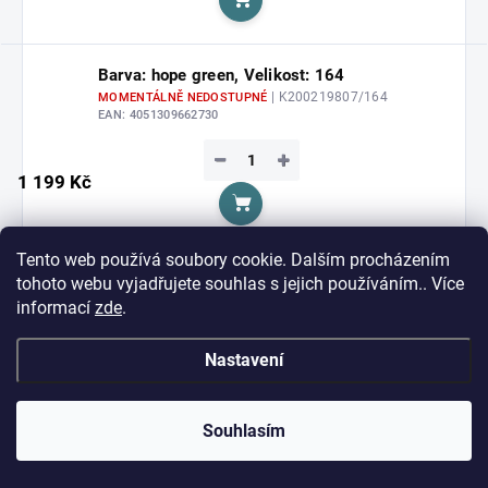
Do košíku
Barva: hope green, Velikost: 164
| K200219807/164
MOMENTÁLNĚ NEDOSTUPNÉ
EAN:
4051309662730
−
+
1 199 Kč
Do košíku
Tento web používá soubory cookie. Dalším procházením
Barva: hope green, Velikost: 2XL
tohoto webu vyjadřujete souhlas s jejich používáním.. Více
| K200219807/2XL
MOMENTÁLNĚ NEDOSTUPNÉ
informací
zde
.
EAN:
4051309662785
Nastavení
−
+
1 349 Kč
Do košíku
Souhlasím
Barva: hope green, Velikost: 4XL