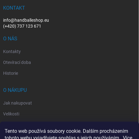
t
í
KONTAKT
info@handballeshop.eu
(+420) 737 123 671
O NÁS
Kontakty
Otevírací doba
Historie
O NÁKUPU
Jak nakupovat
Velikosti
Otevírací doba
Tento web používá soubory cookie. Dalším procházením
Vrácení, reklamace
tohoto webu vyjadřujete souhlas s jejich používáním.. Více