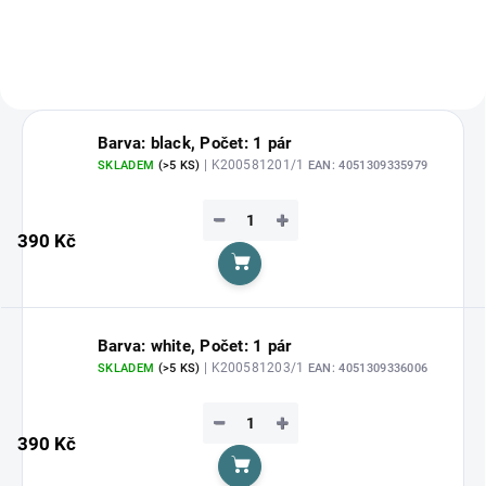
Barva: black, Počet: 1 pár
| K200581201/1
SKLADEM
(>5 KS)
EAN:
4051309335979
−
+
390 Kč
Do košíku
Barva: white, Počet: 1 pár
| K200581203/1
SKLADEM
(>5 KS)
EAN:
4051309336006
−
+
390 Kč
Do košíku