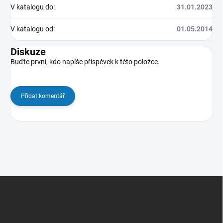
V katalogu do
:
31.01.2023
V katalogu od
:
01.05.2014
Diskuze
Buďte první, kdo napíše příspěvek k této položce.
Přidat komentář
Z
á
p
a