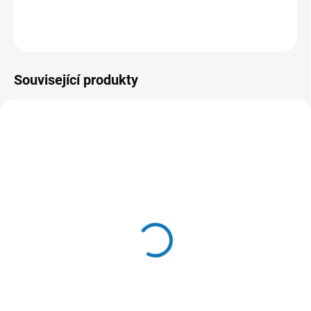
DETAILNÍ INFORMACE
ZEPTAT SE
HLÍDAT
Související produkty
SKLADEM
(>5 KS)
Kempa Gumové čelenky
390 Kč
Detail