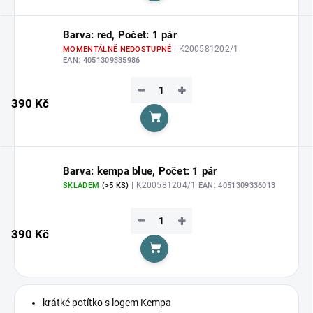
Barva: red, Počet: 1 pár
| K200581202/1
MOMENTÁLNĚ NEDOSTUPNÉ
EAN:
4051309335986
−
+
390 Kč
Do košíku
Barva: kempa blue, Počet: 1 pár
| K200581204/1
SKLADEM
(>5 KS)
EAN:
4051309336013
−
+
390 Kč
Do košíku
krátké potítko s logem Kempa