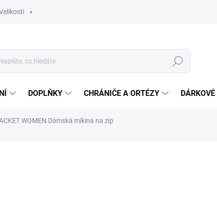
Velikosti
Hledat
NÍ
DOPLŇKY
CHRÁNIČE A ORTÉZY
DÁRKOVÉ
 JACKET WOMEN
Dámská mikina na zip
ocení
ZNAČKA:
KEMPA
1 949 Kč
Měrná
Zvolte variantu
cena: