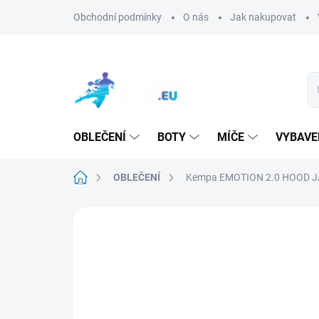
Přejít
Obchodní podmínky
O nás
Jak nakupovat
na
obsah
OBLEČENÍ
BOTY
MÍČE
VYBAVE
Domů
OBLEČENÍ
Kempa EMOTION 2.0 HOOD
Neohodnoceno
Podrobnosti hodn