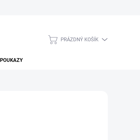
PRÁZDNÝ KOŠÍK
NÁKUPNÍ
KOŠÍK
 POUKAZY