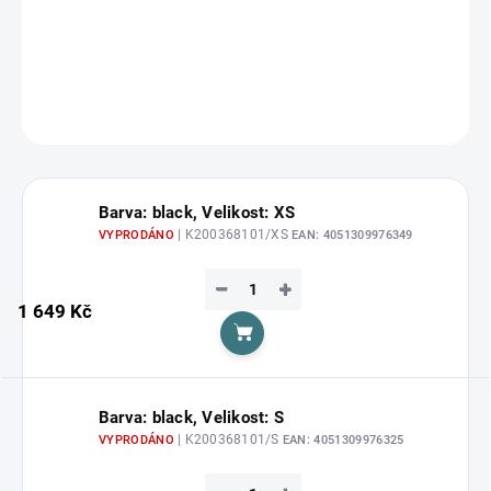
Zvolte variantu
cena:
DETAILNÍ INFORMACE
ZEPTAT SE
HLÍDAT
Barva: black, Velikost: XS
| K200368101/XS
VYPRODÁNO
EAN:
4051309976349
−
+
1 649 Kč
Do košíku
Barva: black, Velikost: S
| K200368101/S
VYPRODÁNO
EAN:
4051309976325