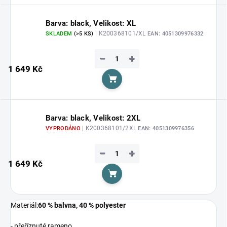
Barva: black, Velikost: XL
| K200368101/XL
SKLADEM
(>5 KS)
EAN:
4051309976332
−
+
1 649 Kč
Do košíku
Barva: black, Velikost: 2XL
| K200368101/2XL
VYPRODÁNO
EAN:
4051309976356
−
+
1 649 Kč
Do košíku
Materiál:
60 % balvna, 40 % polyester
- přeříznuté rameno