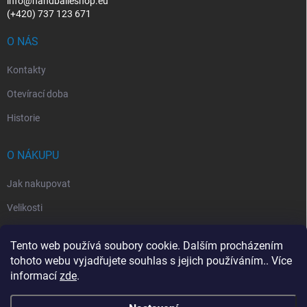
info@handballeshop.eu
(+420) 737 123 671
O NÁS
Kontakty
Otevírací doba
Historie
O NÁKUPU
Jak nakupovat
Velikosti
Otevírací doba
Tento web používá soubory cookie. Dalším procházením
Vrácení, reklamace
tohoto webu vyjadřujete souhlas s jejich používáním.. Více
informací
zde
.
Obchodní podmínky