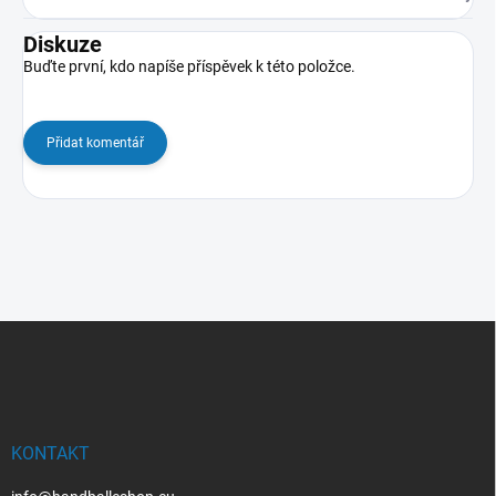
Diskuze
Buďte první, kdo napíše příspěvek k této položce.
Přidat komentář
Z
á
p
a
t
í
KONTAKT