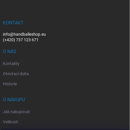
p
a
t
í
KONTAKT
info@handballeshop.eu
(+420) 737 123 671
O NÁS
Kontakty
Otevírací doba
Historie
O NÁKUPU
Jak nakupovat
Velikosti