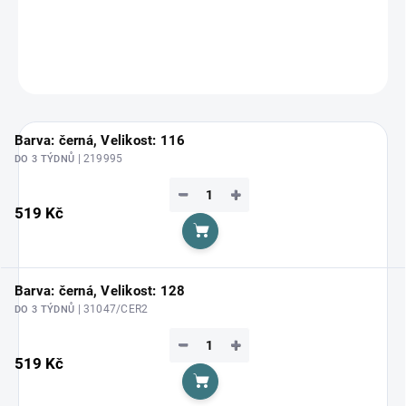
DETAILNÍ INFORMACE
ZEPTAT SE
HLÍDAT
Barva: černá, Velikost: 116
| 219995
DO 3 TÝDNŮ
−
+
519 Kč
Do košíku
Barva: černá, Velikost: 128
| 31047/CER2
DO 3 TÝDNŮ
−
+
519 Kč
Do košíku