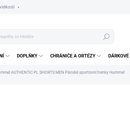
Velikosti
Hledat
NÍ
DOPLŇKY
CHRÁNIČE A ORTÉZY
DÁRKOVÉ
mmel AUTHENTIC PL SHORTS MEN
Pánské sportovní trenky Hummel
ocení
ZNAČKA:
HUMMEL
519 Kč
Měrná
Zvolte variantu
cena: