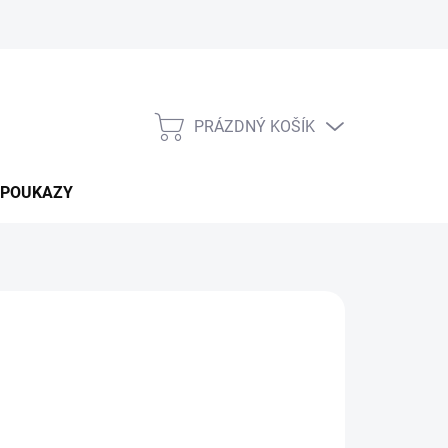
PRÁZDNÝ KOŠÍK
NÁKUPNÍ
KOŠÍK
 POUKAZY