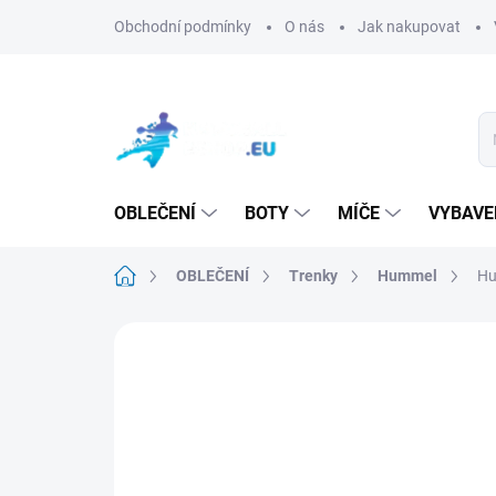
Přejít
Obchodní podmínky
O nás
Jak nakupovat
na
obsah
OBLEČENÍ
BOTY
MÍČE
VYBAVE
Domů
OBLEČENÍ
Trenky
Hummel
Hu
Neohodnoceno
Podrobnosti hodn