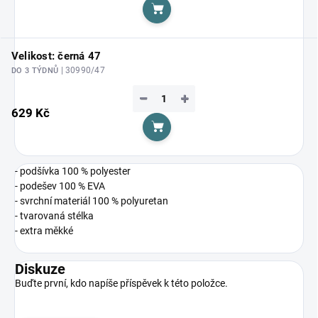
Do košíku
Velikost: černá 47
| 30990/47
DO 3 TÝDNŮ
−
+
629 Kč
Do košíku
- podšívka 100 % polyester
- podešev 100 % EVA
- svrchní materiál 100 % polyuretan
- tvarovaná stélka
- extra měkké
Diskuze
Buďte první, kdo napíše příspěvek k této položce.