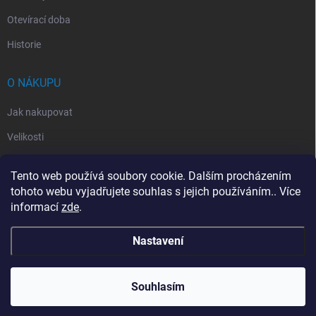
Otevírací doba
Historie
O NÁKUPU
Jak nakupovat
Velikosti
Otevírací doba
Tento web používá soubory cookie. Dalším procházením
Vrácení, reklamace
tohoto webu vyjadřujete souhlas s jejich používáním.. Více
informací
zde
.
Obchodní podmínky
Nastavení
Copyright 2026
Handballeshop.eu
. Všechna práva vyhrazena.
Souhlasím
Vytvořil Shoptet