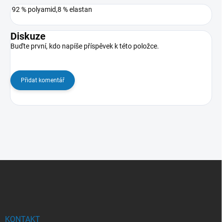
92 % polyamid,8 % elastan
Diskuze
Buďte první, kdo napíše příspěvek k této položce.
Přidat komentář
Z
á
p
a
t
í
KONTAKT