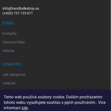
info@handballeshop.eu
(+420) 737 123 671
O NÁS
Kontakty
Otevírací doba
Historie
O NÁKUPU
Jak nakupovat
Velikosti
Otevírací doba
Tento web používá soubory cookie. Dalším procházením
Vrácení, reklamace
tohoto webu vyjadřujete souhlas s jejich používáním.. Více
informací
zde
.
Obchodní podmínky