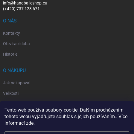
info@handballeshop.eu
(+420) 737 123 671
O NÁS
Kontakty
Otevírací doba
Historie
O NÁKUPU
Jak nakupovat
Velikosti
Otevírací doba
Tento web používá soubory cookie. Dalším procházením
Vrácení, reklamace
tohoto webu vyjadřujete souhlas s jejich používáním.. Více
informací
zde
.
Obchodní podmínky