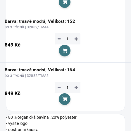
Do košíku
Barva: tmavě modrá, Velikost: 152
| 32082/TMA4
DO 3 TÝDNŮ
−
+
849 Kč
Do košíku
Barva: tmavě modrá, Velikost: 164
| 32082/TMA5
DO 3 TÝDNŮ
−
+
849 Kč
Do košíku
- 80 % organická bavlna , 20% polyester
- vyšité logo
- postranní kapsy.