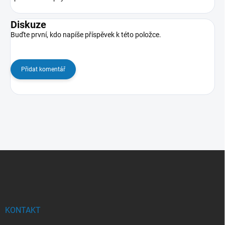
Diskuze
Buďte první, kdo napíše příspěvek k této položce.
Přidat komentář
Z
á
p
a
t
í
KONTAKT