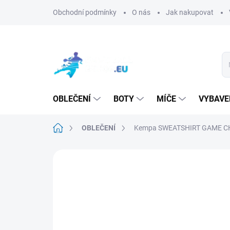
Přejít
Obchodní podmínky
O nás
Jak nakupovat
na
obsah
OBLEČENÍ
BOTY
MÍČE
VYBAVE
Domů
OBLEČENÍ
Kempa SWEATSHIRT GAME 
Neohodnoceno
Podrobnosti hodn
TIP