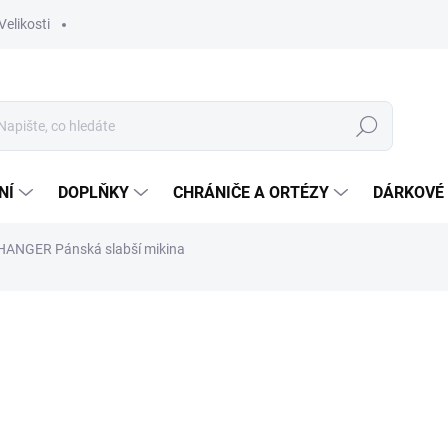
Velikosti
Hledat
NÍ
DOPLŇKY
CHRÁNIČE A ORTÉZY
DÁRKOVÉ
CHANGER
Pánská slabší mikina
ocení
ZNAČKA:
KEMPA
1 800 Kč
Měrná