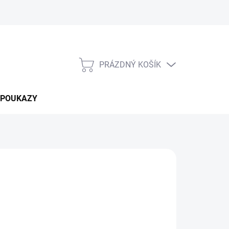
PRÁZDNÝ KOŠÍK
NÁKUPNÍ
KOŠÍK
 POUKAZY