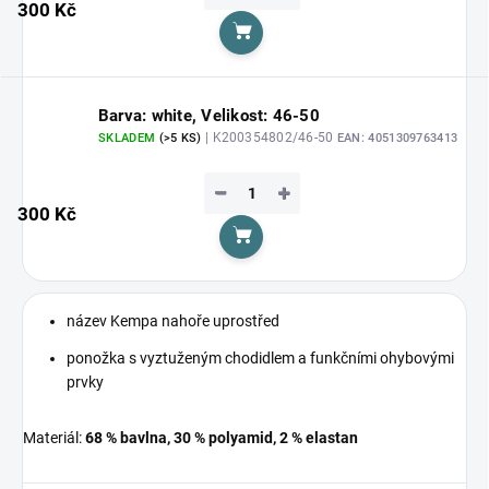
300 Kč
Do košíku
Barva: white, Velikost: 46-50
| K200354802/46-50
SKLADEM
(>5 KS)
EAN:
4051309763413
−
+
300 Kč
Do košíku
název Kempa nahoře uprostřed
ponožka s vyztuženým chodidlem a funkčními ohybovými
prvky
Materiál:
68 % bavlna, 30 % polyamid, 2 % elastan