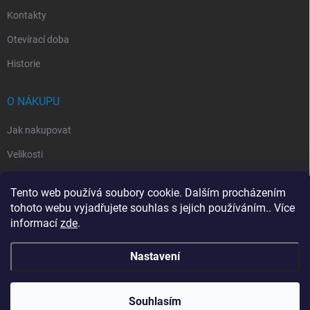
Kontakty
Otevírací doba
Historie
O NÁKUPU
Jak nakupovat
Velikosti
Otevírací doba
Tento web používá soubory cookie. Dalším procházením
Vrácení, reklamace
tohoto webu vyjadřujete souhlas s jejich používáním.. Více
informací
zde
.
Obchodní podmínky
Nastavení
Copyright 2026
Handballeshop.eu
. Všechna práva vyhrazena.
Souhlasím