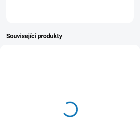
DETAILNÍ INFORMACE
ZEPTAT SE
HLÍDAT
Související produkty
MOMENTÁLNĚ NEDOSTUPNÉ
Kempa CORE 2.0
SWEATSHORTS
1 049 Kč
od
Detail