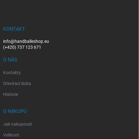
á
p
a
t
í
KONTAKT
info@handballeshop.eu
(+420) 737 123 671
O NÁS
Kontakty
Otevírací doba
Historie
O NÁKUPU
Jak nakupovat
Velikosti