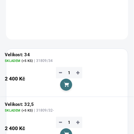
Zvolte variantu
cena:
DETAILNÍ INFORMACE
ZEPTAT SE
HLÍDAT
Velikost: 34
| 31809/34
SKLADEM
(>5 KS)
−
+
2 400 Kč
Do košíku
Velikost: 32,5
| 31809/32-
SKLADEM
(>5 KS)
−
+
2 400 Kč