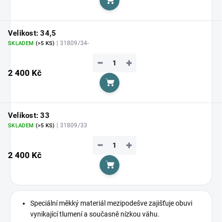
Do košíku
Velikost: 34,5
| 31809/34-
SKLADEM
(>5 KS)
−
+
2 400 Kč
Do košíku
Velikost: 33
| 31809/33
SKLADEM
(>5 KS)
−
+
2 400 Kč
Do košíku
Speciální měkký materiál mezipodešve zajišťuje obuvi
vynikající tlumení a současně nízkou váhu.