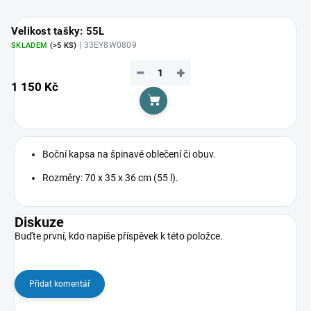
Velikost tašky: 55L
| 33EY8W0809
SKLADEM
(>5 KS)
−
+
1 150 Kč
Do košíku
Boční kapsa na špinavé oblečení či obuv.
Rozměry: 70 x 35 x 36 cm (55 l).
Diskuze
Buďte první, kdo napíše příspěvek k této položce.
Přidat komentář