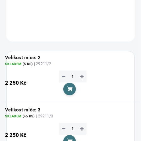
Zvolte variantu
cena:
DETAILNÍ INFORMACE
ZEPTAT SE
HLÍDAT
Velikost míče: 2
| 29211/2
SKLADEM
(5 KS)
−
+
2 250 Kč
Do košíku
Velikost míče: 3
| 29211/3
SKLADEM
(>5 KS)
−
+
2 250 Kč