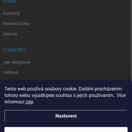
O NÁS
Kontakty
Otevírací doba
Historie
O NÁKUPU
Jak nakupovat
Velikosti
Otevírací doba
Tento web používá soubory cookie. Dalším procházením
Vrácení, reklamace
tohoto webu vyjadřujete souhlas s jejich používáním.. Více
informací
zde
.
Obchodní podmínky
Nastavení