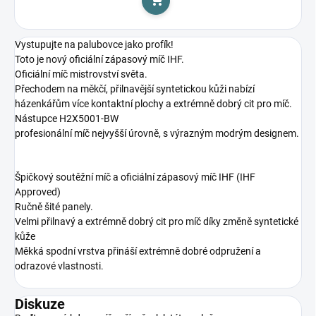
Do košíku
Vystupujte na palubovce jako profík!
Toto je nový oficiální zápasový míč IHF.
Oficiální míč mistrovství světa.
Přechodem na měkčí, přilnavější syntetickou kůži nabízí
házenkářům více kontaktní plochy a extrémně dobrý cit pro míč.
Nástupce H2X5001-BW
profesionální míč nejvyšší úrovně, s výrazným modrým designem.
Špičkový soutěžní míč a oficiální zápasový míč IHF (IHF
Approved)
Ručně šité panely.
Velmi přilnavý a extrémně dobrý cit pro míč díky změně syntetické
kůže
Měkká spodní vrstva přináší extrémně dobré odpružení a
odrazové vlastnosti.
Diskuze