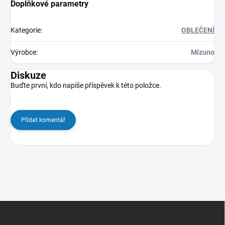
Doplňkové parametry
Kategorie
:
OBLEČENÍ
Výrobce
:
Mizuno
Diskuze
Buďte první, kdo napíše příspěvek k této položce.
Přidat komentář
Z
á