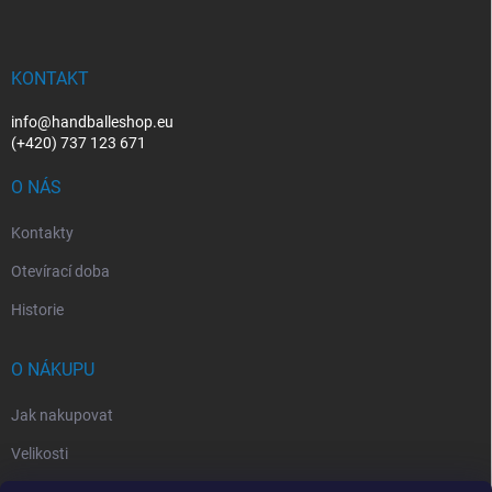
p
a
t
í
KONTAKT
info@handballeshop.eu
(+420) 737 123 671
O NÁS
Kontakty
Otevírací doba
Historie
O NÁKUPU
Jak nakupovat
Velikosti