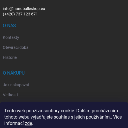
info@handballeshop.eu
(+420) 737 123 671
O NÁS
Kontakty
Otevírací doba
Historie
O NÁKUPU
Jak nakupovat
Velikosti
Otevírací doba
Tento web používá soubory cookie. Dalším procházením
Vrácení, reklamace
tohoto webu vyjadřujete souhlas s jejich používáním.. Více
informací
zde
.
Obchodní podmínky