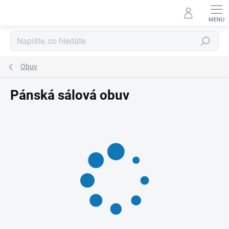
Přejít
na
obsah
Hledat
Obuv
Pánská sálová obuv