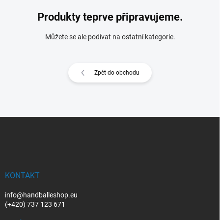
Produkty teprve připravujeme.
Můžete se ale podívat na ostatní kategorie.
Zpět do obchodu
Z
á
p
a
t
í
KONTAKT
info@handballeshop.eu
(+420) 737 123 671