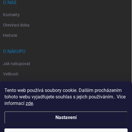
O NÁS
Kontakty
Otevírací doba
Historie
O NÁKUPU
Jak nakupovat
Velikosti
Otevírací doba
Tento web používá soubory cookie. Dalším procházením
Vrácení, reklamace
tohoto webu vyjadřujete souhlas s jejich používáním.. Více
informací
zde
.
Obchodní podmínky
Nastavení