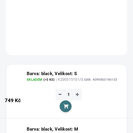
Klasické pánské trenky na házenou. Dostupné i v dětských
velikostech. V několika barevných variantách, s logem Kempa na
pravém stehně.
DETAILNÍ INFORMACE
ZEPTAT SE
HLÍDAT
Barva: black, Velikost: S
| K200515101/S
SKLADEM
(>5 KS)
EAN:
4099803196153
−
+
749 Kč
Do košíku
Barva: black, Velikost: M