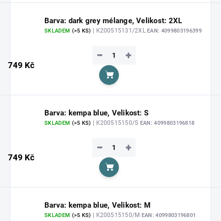
Barva: dark grey mélange, Velikost: 2XL
| K200515131/2XL
SKLADEM
(>5 KS)
EAN:
4099803196399
−
+
749 Kč
Do košíku
Barva: kempa blue, Velikost: S
| K200515150/S
SKLADEM
(>5 KS)
EAN:
4099803196818
−
+
749 Kč
Do košíku
Barva: kempa blue, Velikost: M
| K200515150/M
SKLADEM
(>5 KS)
EAN:
4099803196801