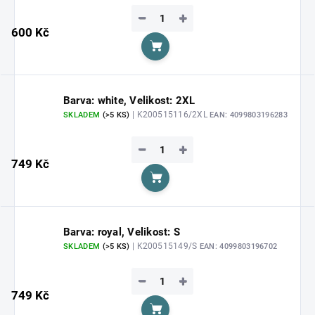
−
+
600 Kč
Do košíku
Barva: white, Velikost: 2XL
| K200515116/2XL
SKLADEM
(>5 KS)
EAN:
4099803196283
−
+
749 Kč
Do košíku
Barva: royal, Velikost: S
| K200515149/S
SKLADEM
(>5 KS)
EAN:
4099803196702
−
+
749 Kč