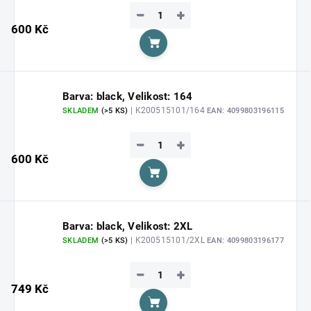
−
+
600 Kč
Do košíku
Barva: black, Velikost: 164
| K200515101/164
SKLADEM
(>5 KS)
EAN:
4099803196115
−
+
600 Kč
Do košíku
Barva: black, Velikost: 2XL
| K200515101/2XL
SKLADEM
(>5 KS)
EAN:
4099803196177
−
+
749 Kč