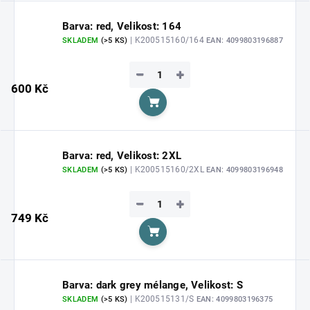
Barva: red, Velikost: 164
| K200515160/164
SKLADEM
(>5 KS)
EAN:
4099803196887
−
+
600 Kč
Do košíku
Barva: red, Velikost: 2XL
| K200515160/2XL
SKLADEM
(>5 KS)
EAN:
4099803196948
−
+
749 Kč
Do košíku
Barva: dark grey mélange, Velikost: S
| K200515131/S
SKLADEM
(>5 KS)
EAN:
4099803196375