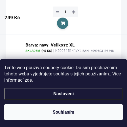
−
+
749 Kč
Do košíku
Barva: navy, Velikost: XL
| K200515141/XL
SKLADEM
(>5 KS)
EAN:
4099803196498
−
+
Tento web používá soubory cookie. Dalším procházením
749 Kč
tohoto webu vyjadřujete souhlas s jejich používáním.. Více
Do košíku
informací
zde
.
Nastavení
Barva: navy, Velikost: 3XL
| K200515141/3XL
SKLADEM
(>5 KS)
EAN:
4099803196450
Souhlasím
−
+
749 Kč