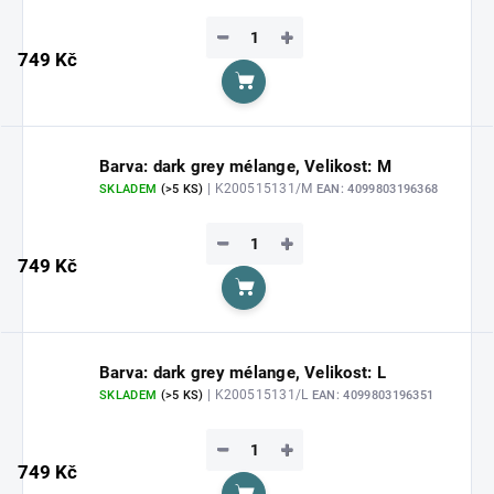
−
+
749 Kč
Do košíku
Barva: dark grey mélange, Velikost: M
| K200515131/M
SKLADEM
(>5 KS)
EAN:
4099803196368
−
+
749 Kč
Do košíku
Barva: dark grey mélange, Velikost: L
| K200515131/L
SKLADEM
(>5 KS)
EAN:
4099803196351
−
+
749 Kč