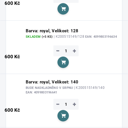
600 Kč
Do košíku
Barva: royal, Velikost: 128
| K200515149/128
SKLADEM
(>5 KS)
EAN:
4099803196634
−
+
600 Kč
Do košíku
Barva: royal, Velikost: 140
| K200515149/140
BUDE NASKLADNĚNO V SRPNU
EAN:
4099803196641
−
+
600 Kč
Do košíku