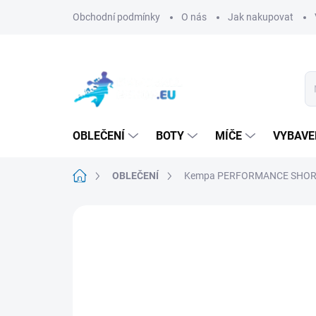
Přejít
Obchodní podmínky
O nás
Jak nakupovat
na
obsah
OBLEČENÍ
BOTY
MÍČE
VYBAVE
Domů
OBLEČENÍ
Kempa PERFORMANCE SHOR
Neohodnoceno
Podrobnosti hodn