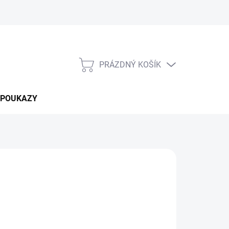
PRÁZDNÝ KOŠÍK
NÁKUPNÍ
KOŠÍK
 POUKAZY