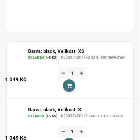
DETAILNÍ INFORMACE
ZEPTAT SE
HLÍDAT
Barva: black, Velikost: XS
| K200364201/XS
SKLADEM
(>5 KS)
EAN:
4051309947684
−
+
1 049 Kč
Do košíku
Barva: black, Velikost: S
| K200364201/S
SKLADEM
(>5 KS)
EAN:
4051309947660
−
+
1 049 Kč