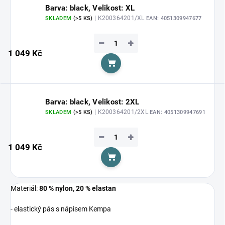
Barva: black, Velikost: XL
| K200364201/XL
SKLADEM
(>5 KS)
EAN:
4051309947677
−
+
1 049 Kč
Do košíku
Barva: black, Velikost: 2XL
| K200364201/2XL
SKLADEM
(>5 KS)
EAN:
4051309947691
−
+
1 049 Kč
Do košíku
Materiál:
80 % nylon, 20 % elastan
- elastický pás s nápisem Kempa