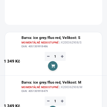
DETAILNÍ INFORMACE
ZEPTAT SE
HLÍDAT
Barva: ice grey/fluo red, Velikost: S
| K200362908/S
MOMENTÁLNĚ NEDOSTUPNÉ
EAN:
4051309918486
−
+
1 349 Kč
Do košíku
Barva: ice grey/fluo red, Velikost: M
| K200362908/M
MOMENTÁLNĚ NEDOSTUPNÉ
EAN:
4051309918479
−
+
1 349 Kč