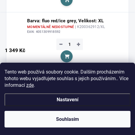
Do košíku
Barva: fluo red/ice grey, Velikost: XL
| K200362912/XL
MOMENTÁLNĚ NEDOSTUPNÉ
EAN:
4051309918592
−
+
1 349 Kč
Do košíku
Tento web používá soubory cookie. Dalším procházením
Barva: fluo red/ice grey, Velikost: 3XL
tohoto webu vyjadřujete souhlas s jejich používáním.. Více
| K200362912/3XL
MOMENTÁLNĚ NEDOSTUPNÉ
informací
zde
.
EAN:
4051309918615
Nastavení
−
+
1 349 Kč
Do košíku
Souhlasím
Barva: fluo red/ice grey, Velikost: 116