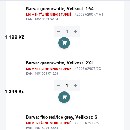
Barva: green/white, Velikost: 164
| K200362907/164
MOMENTÁLNĚ NEDOSTUPNÉ
EAN:
4051309974154
−
+
1 199 Kč
Do košíku
Barva: green/white, Velikost: 2XL
| K200362907/2XL
MOMENTÁLNĚ NEDOSTUPNÉ
EAN:
4051309974208
−
+
1 349 Kč
Do košíku
Barva: fluo red/ice grey, Velikost: S
| K200362912/S
MOMENTÁLNĚ NEDOSTUPNÉ
EAN:
4051309918585