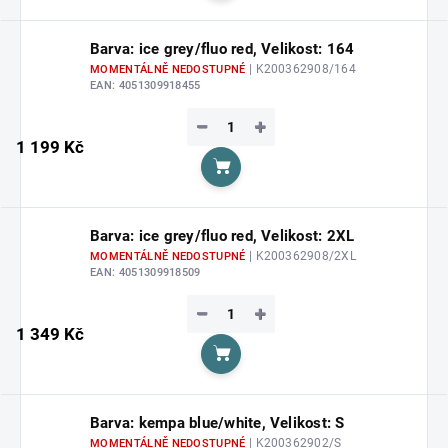
Barva: ice grey/fluo red, Velikost: 164
| K200362908/164
MOMENTÁLNĚ NEDOSTUPNÉ
EAN:
4051309918455
−
+
1 199 Kč
Do košíku
Barva: ice grey/fluo red, Velikost: 2XL
| K200362908/2XL
MOMENTÁLNĚ NEDOSTUPNÉ
EAN:
4051309918509
−
+
1 349 Kč
Do košíku
Barva: kempa blue/white, Velikost: S
| K200362902/S
MOMENTÁLNĚ NEDOSTUPNÉ