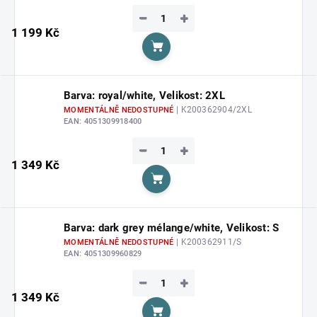
−
+
1 199 Kč
Do košíku
Barva: royal/white, Velikost: 2XL
| K200362904/2XL
MOMENTÁLNĚ NEDOSTUPNÉ
EAN:
4051309918400
−
+
1 349 Kč
Do košíku
Barva: dark grey mélange/white, Velikost: S
| K200362911/S
MOMENTÁLNĚ NEDOSTUPNÉ
EAN:
4051309960829
−
+
1 349 Kč