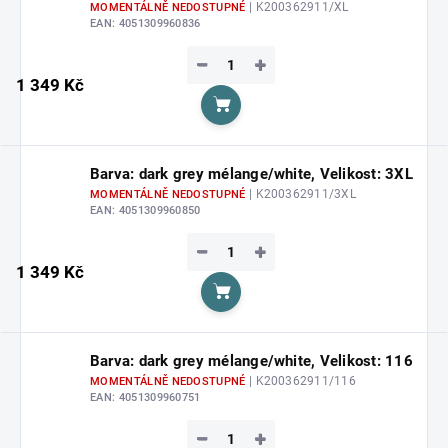
| K200362911/XL
MOMENTÁLNĚ NEDOSTUPNÉ
EAN:
4051309960836
−
+
1 349 Kč
Do košíku
Barva: dark grey mélange/white, Velikost: 3XL
| K200362911/3XL
MOMENTÁLNĚ NEDOSTUPNÉ
EAN:
4051309960850
−
+
1 349 Kč
Do košíku
Barva: dark grey mélange/white, Velikost: 116
| K200362911/116
MOMENTÁLNĚ NEDOSTUPNÉ
EAN:
4051309960751
−
+