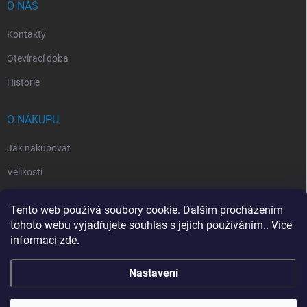
O NÁS
Kontakty
Otevírací doba
Historie
O NÁKUPU
Jak nakupovat
Velikosti
Otevírací doba
Tento web používá soubory cookie. Dalším procházením
Vrácení, reklamace
tohoto webu vyjadřujete souhlas s jejich používáním.. Více
informací
zde
.
Obchodní podmínky
Nastavení