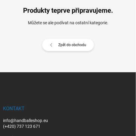
Produkty teprve připravujeme.
Můžete se ale podívat na ostatní kategorie.
Zpět do obchodu
Z
á
p
a
t
í
KONTAKT
info@handballeshop.eu
(+420) 737 123 671