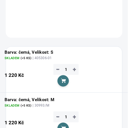
Zvolte variantu
cena:
DETAILNÍ INFORMACE
ZEPTAT SE
HLÍDAT
Barva: černá, Velikost: S
| 405306-01
SKLADEM
(>5 KS)
−
+
1 220 Kč
Do košíku
Barva: černá, Velikost: M
| 30993/M
SKLADEM
(>5 KS)
−
+
1 220 Kč