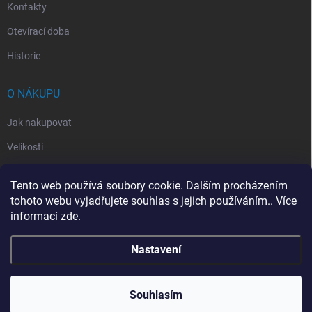
Kontakty
Otevírací doba
Historie
O NÁKUPU
Jak nakupovat
Velikosti
Otevírací doba
Tento web používá soubory cookie. Dalším procházením
Vrácení, reklamace
tohoto webu vyjadřujete souhlas s jejich používáním.. Více
informací
zde
.
Obchodní podmínky
Nastavení
Copyright 2026
Handballeshop.eu
. Všechna práva vyhrazena.
Souhlasím
Vytvořil Shoptet