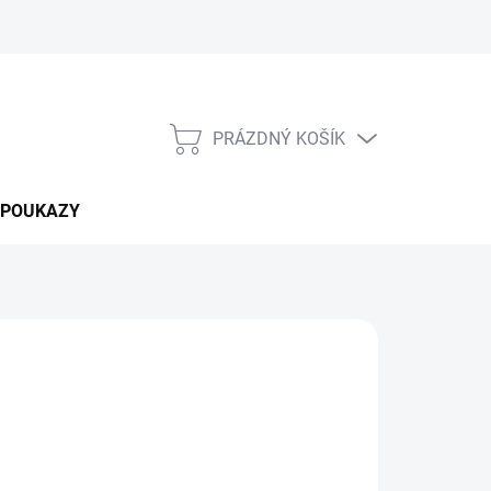
PRÁZDNÝ KOŠÍK
NÁKUPNÍ
KOŠÍK
 POUKAZY