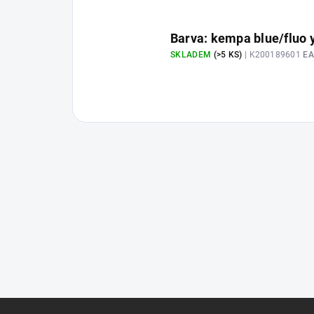
Barva: kempa blue/fluo y
SKLADEM
(>5 KS)
| K200189601
EA
Z