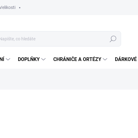
Velikosti
Hledat
NÍ
DOPLŇKY
CHRÁNIČE A ORTÉZY
DÁRKOVÉ
ocení
ZNAČKA:
KEMPA
749 Kč
Měrná
Zvolte variantu
cena: