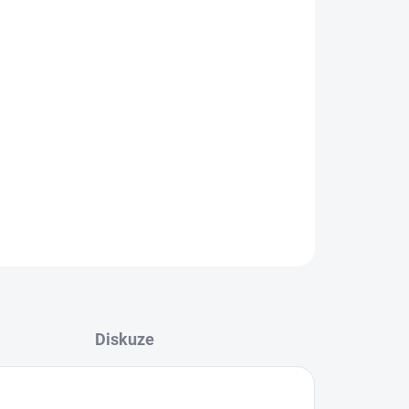
 měkký plyšový míč
s házenkářským designem,
. Ideální pro nejmenší hráče – bezpečný, zábavný
ení s házenou.
ZEPTAT SE
HLÍDAT
Diskuze