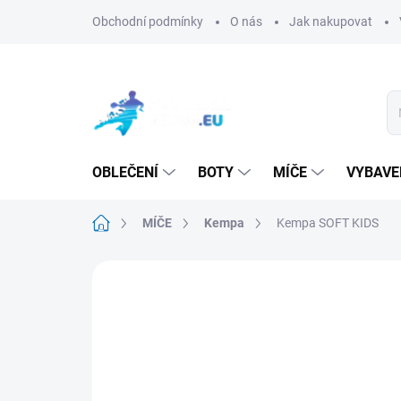
Přejít
Obchodní podmínky
O nás
Jak nakupovat
na
obsah
OBLEČENÍ
BOTY
MÍČE
VYBAVE
Domů
MÍČE
Kempa
Kempa SOFT KIDS
Neohodnoceno
Podrobnosti hodn