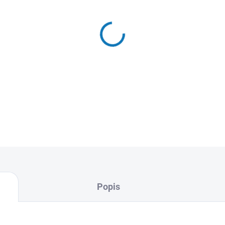
Kempa SOFT KIDS – lehký a
vyrobený ze 100% polyesteru
a perfektní pro první seznám
DETAILNÍ INFORMACE
Popis