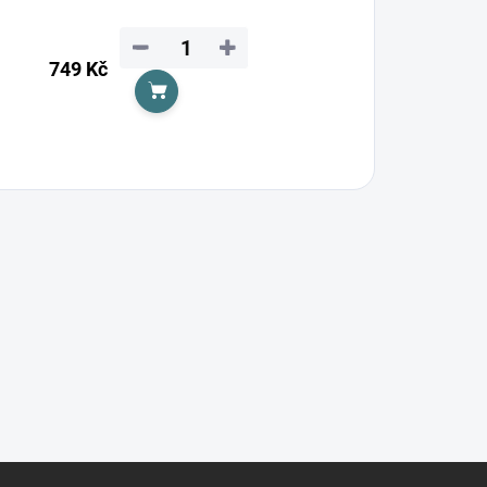
−
+
749 Kč
Do košíku