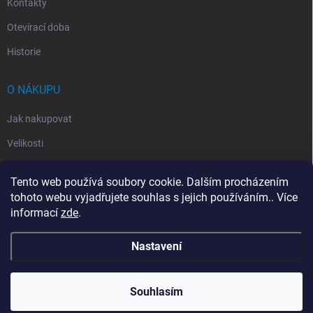
Kontakty
Otevírací doba
Historie
O NÁKUPU
Jak nakupovat
Velikosti
Otevírací doba
Tento web používá soubory cookie. Dalším procházením
Vrácení, reklamace
tohoto webu vyjadřujete souhlas s jejich používáním.. Více
informací
zde
.
Obchodní podmínky
Nastavení
Copyright 2026
Handballeshop.eu
. Všechna práva vyhrazena.
Souhlasím
Vytvořil Shoptet