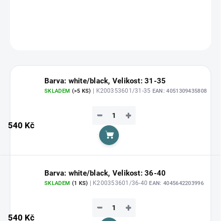
DETAILNÍ INFORMACE
ZEPTAT SE
HLÍDAT
Barva: white/black, Velikost: 31-35
| K200353601/31-35
SKLADEM
(>5 KS)
EAN:
4051309435808
−
+
540 Kč
Do košíku
Barva: white/black, Velikost: 36-40
| K200353601/36-40
SKLADEM
(1 KS)
EAN:
4045642203996
−
+
540 Kč