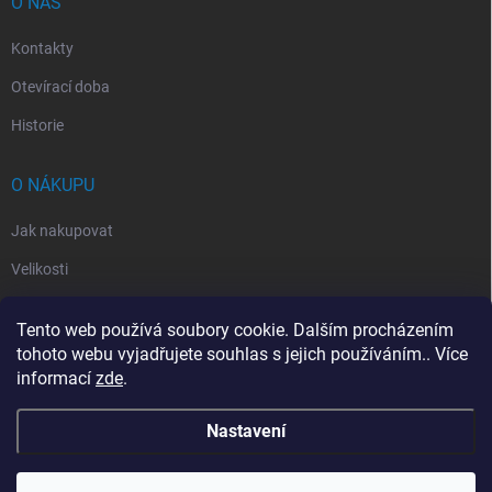
O NÁS
Kontakty
Otevírací doba
Historie
O NÁKUPU
Jak nakupovat
Velikosti
Otevírací doba
Tento web používá soubory cookie. Dalším procházením
Vrácení, reklamace
tohoto webu vyjadřujete souhlas s jejich používáním.. Více
informací
zde
.
Obchodní podmínky
Nastavení