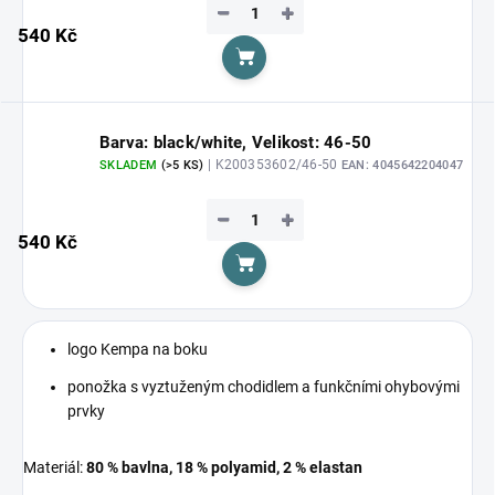
−
+
540 Kč
Do košíku
Barva: black/white, Velikost: 46-50
| K200353602/46-50
SKLADEM
(>5 KS)
EAN:
4045642204047
−
+
540 Kč
Do košíku
logo Kempa na boku
ponožka s vyztuženým chodidlem a funkčními ohybovými
prvky
Materiál:
80 % bavlna, 18 % polyamid, 2 % elastan