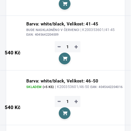
Do košíku
Barva: white/black, Velikost: 41-45
| K200353601/41-45
BUDE NASKLADNĚNO V ČERVENCI
EAN:
4045642204009
−
+
540 Kč
Do košíku
Barva: white/black, Velikost: 46-50
| K200353601/46-50
SKLADEM
(>5 KS)
EAN:
4045642204016
−
+
540 Kč
Do košíku