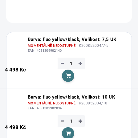
DETAILNÍ INFORMACE
ZEPTAT SE
HLÍDAT
Barva: fluo yellow/black, Velikost: 7,5 UK
| K200852004/7-5
MOMENTÁLNĚ NEDOSTUPNÉ
EAN:
4051309902140
−
+
4 498 Kč
Do košíku
Barva: fluo yellow/black, Velikost: 10 UK
| K200852004/10
MOMENTÁLNĚ NEDOSTUPNÉ
EAN:
4051309902034
−
+
4 498 Kč
Do košíku