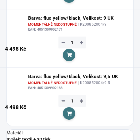
Do košíku
Barva: fluo yellow/black, Velikost: 9 UK
| K200852004/9
MOMENTÁLNĚ NEDOSTUPNÉ
EAN:
4051309902171
−
+
4 498 Kč
Do košíku
Barva: fluo yellow/black, Velikost: 9,5 UK
| K200852004/9-5
MOMENTÁLNĚ NEDOSTUPNÉ
EAN:
4051309902188
−
+
4 498 Kč
Do košíku
Materiál:
Svršek: textil + 3D tisk