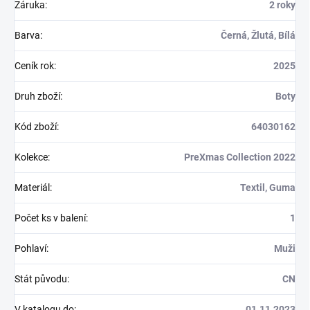
Záruka
:
2 roky
Barva
:
Černá, Žlutá, Bílá
Ceník rok
:
2025
Druh zboží
:
Boty
Kód zboží
:
64030162
Kolekce
:
PreXmas Collection 2022
Materiál
:
Textil, Guma
Počet ks v balení
:
1
Pohlaví
:
Muži
Stát původu
:
CN
V katalogu do
:
01.11.2023