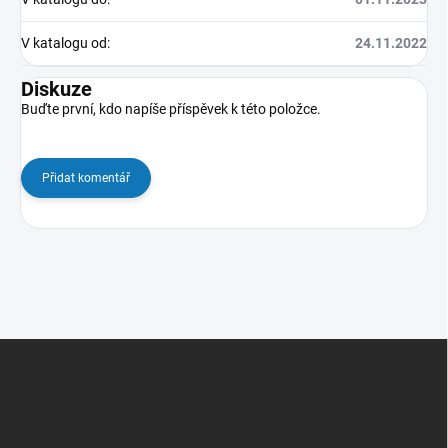
V katalogu od
:
24.11.2022
Diskuze
Buďte první, kdo napíše příspěvek k této položce.
Přidat komentář
Z
á
p
a
t