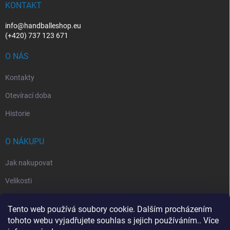
í
KONTAKT
info@handballeshop.eu
(+420) 737 123 671
O NÁS
Kontakty
Otevírací doba
Historie
O NÁKUPU
Jak nakupovat
Velikosti
Otevírací doba
Tento web používá soubory cookie. Dalším procházením
Vrácení, reklamace
tohoto webu vyjadřujete souhlas s jejich používáním.. Více