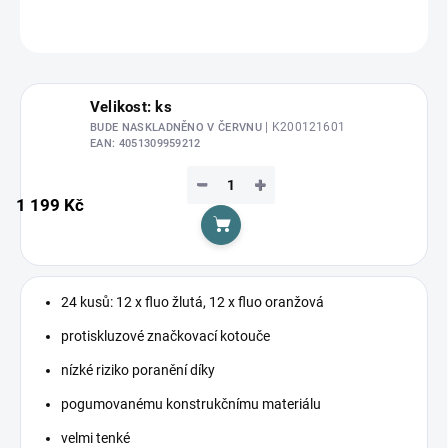
ZEPTAT SE
HLÍDAT
Velikost: ks
| K200121601
BUDE NASKLADNĚNO V ČERVNU
EAN:
4051309959212
−
+
1 199 Kč
Do košíku
24 kus
ů
: 12 x fluo žlutá, 12 x fluo oranžová
protiskluzové značkovací kotouče
nízké riziko poranění díky
pogumovanému konstrukčnímu materiálu
velmi tenké